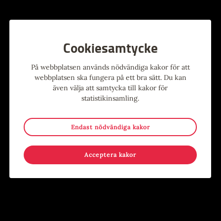
Läs mer om utställningen
här
.
Utställningen When our memory becomes mine visas i
Konsthallen Kulturhuset Möbeln 12 februari 2022– 23 april
Cookiesamtycke
2022
På webbplatsen används nödvändiga kakor för att
webbplatsen ska fungera på ett bra sätt. Du kan
även välja att samtycka till kakor för
Alla evenemang
statistikinsamling.
Endast nödvändiga kakor
Evenemang
Acceptera kakor
9
-
15
15
-
17
MAJ
AUG
JUN
AUG