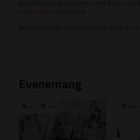
studieförbund som har avtal med Kultur och fr
om lokalernas utrustning
Kontakta oss för mer information: 0293-21 83 
Evenemang
9
-
15
15
MAJ
AUG
JUN