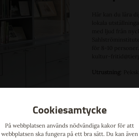
Här kan du lära d
lokala utställning
med ljud från nyc
Sahlströminstitut
för 8-10 personer
kultur-fritid@tier
Utrustning
: Peks
Cookiesamtycke
På webbplatsen används nödvändiga kakor för att
webbplatsen ska fungera på ett bra sätt. Du kan även