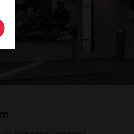
um
 rum för att studera i lugn och ro?