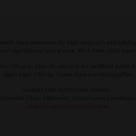
öbeln finns mötesrum för både stora och små sällskap.
med tågstationen som granne. Wi-fi finns i hela huset
or: Vill ni ha plats att sitta och äta medhavd matsäc
några dagar i förväg. Nedan finns kontaktuppgifter.
Kontakt Cafe Kulturhuset Möbeln :
alternativt Ulrika Dåderman, Kulturhusets koordinator
ulrika.borgerdaderman@tierp.se