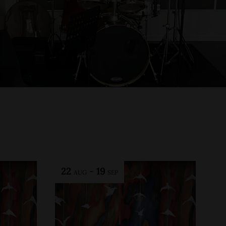
22
-
19
AUG
SEP