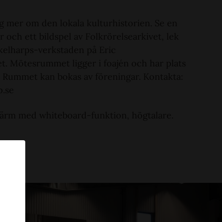
ig mer om den lokala kulturhistorien. Se en
ar och ett bildspel av Folkrörelsearkivet, lek
kelharps-verkstaden på Eric
et. Mötesrummet ligger i foajén och har plats
. Rummet kan bokas av föreningar. Kontakta:
p.se
kärm med whiteboard-funktion, högtalare.