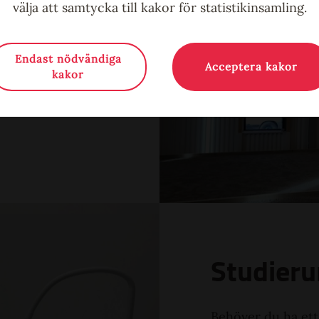
välja att samtycka till kakor för statistikinsamling.
och stolar för ca
Endast nödvändiga
Acceptera kakor
kakor
Studier
Behöver du ha ett