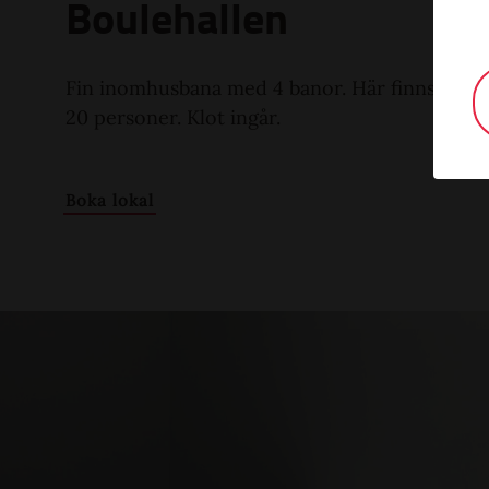
Boulehallen
Fin inomhusbana med 4 banor. Här finns bord 
20 personer. Klot ingår.
Boka lokal