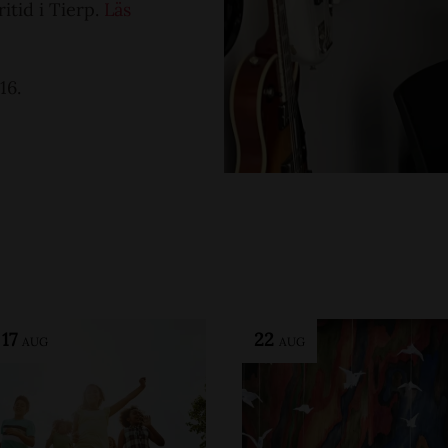
itid i Tierp.
Läs
16.
-
17
22
AUG
AUG