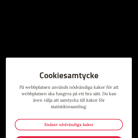
Stina Wollter
Familjelördag: Origami
Evenemang
,
Konst
,
Utställning
Evenemang
,
För barn
,
Konst
,
Konsthallen
Kostnadsfritt
,
Workshop
Foajén
22
-
19
26
-
27
AUG
SEP
AUG
AUG
Cookiesamtycke
På webbplatsen används nödvändiga kakor för att
webbplatsen ska fungera på ett bra sätt. Du kan
Utställning: Tusen tranor
Var med i PARADEN!
även välja att samtycka till kakor för
statistikinsamling.
Evenemang
,
Konst
,
Kostnadsfritt
,
Evenemang
,
Konst
,
Kostnadsfritt
,
Utställning
Utställning
Foajén
Konsthallen
Endast nödvändiga kakor
5
5
-
14
SEP
SEP
NOV