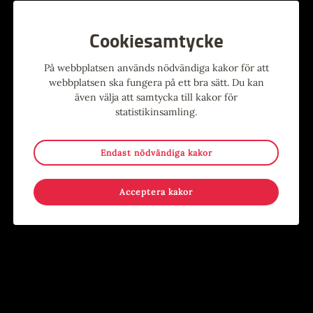
Cookiesamtycke
På webbplatsen används nödvändiga kakor för att
webbplatsen ska fungera på ett bra sätt. Du kan
Inkluderande fritid: 90-tals disco
Pappa Kapsyl: Dinosaurielåtar
även välja att samtycka till kakor för
statistikinsamling.
Dans
,
Evenemang
,
För
Evenemang
,
För barn
,
Musik
funktionsvarierade
,
Musik
Humlesalen
Humlesalen
Endast nödvändiga kakor
24
27
NOV
NOV
Acceptera kakor
Live i foajén: Aron – Soul & Beyond
Open Stage