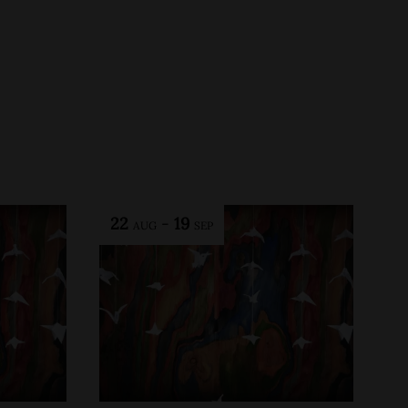
22
-
19
AUG
SEP