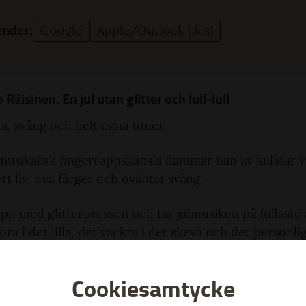
lender:
Google
Apple/Outlook (.ics)
äisinen. En jul utan glitter och lull-lull
a, sväng och helt egna toner.
sikalisk finger­topps­känsla dammar han av jul­låtar vi
 liv, nya färger och oväntat sväng.
p med glitter­pressen och tar jul­musiken på fullaste a
ora i det lilla, det vackra i det skeva och det personlig
18 har
Julen enligt Timo
blivit en årlig tradition.
Cookiesamtycke
för dig som vill känna något. Inga kulisser, ingen kons