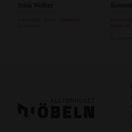
Stina Wollter
Sommar 
Evenemang
,
Konst
,
Utställning
Eveneman
Konsthallen
Händer på 
Järnbruksp