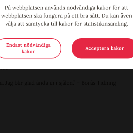
t, värme och låtar som faktiskt betyder något.
På webbplatsen används nödvändiga kakor för att
webbplatsen ska fungera på ett bra sätt. Du kan även
här låter det efteråt:
välja att samtycka till kakor för statistikinsamling.
o är precis som jag vill ha den.”
ten
Endast nödvändiga
Acceptera kakor
kakor
miljedrama än söt glögg och glitter.”
anda
a. Jag blir glad ända in i själen.” – Borås Tidning