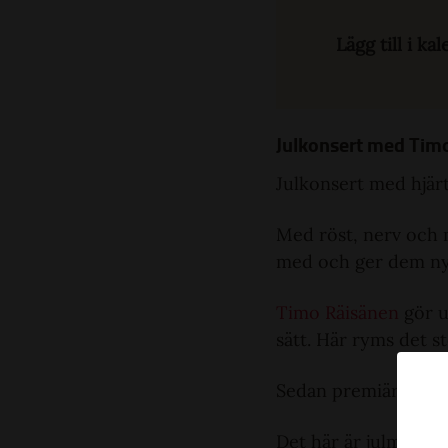
Lägg till i ka
Julkonsert med Timo R
Julkonsert med hjärt
Med röst, nerv och mu
med och ger dem nytt
Timo Räisänen
gör up
sätt. Här ryms det st
Sedan premiären 20
Det här är julmusik 