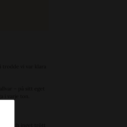
 trodde vi var klara
llvar – på sitt eget
a i varje ton.
tsnö och inget trött