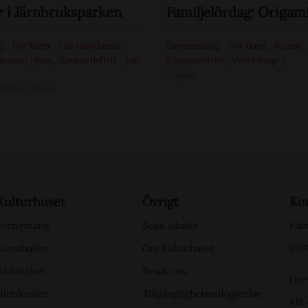
i Järnbruksparken
Familjelördag: Origam
g
,
För barn
,
För ungdomar
,
Evenemang
,
För barn
,
Konst
,
annan plats
,
Kostnadsfritt
,
Lov
Kostnadsfritt
,
Workshop
Foajén
arken, Tierp
Kulturhuset
Övrigt
Ko
Evenemang
Boka lokaler
kult
Konsthallen
Om Kulturhuset
029
Biblioteket
Besök oss
Gre
Humlesalen
Tillgänglighetsredogörelse
815 