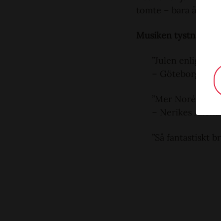
tomte – bara ärlighe
Musiken tystnar – så 
”Julen enligt Tim
– Göteborgspos
”Mer Norénskt fa
– Nerikes Alleh
”Så fantastiskt br