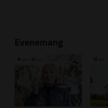
Evenemang
9
-
15
15
MAJ
AUG
JUN