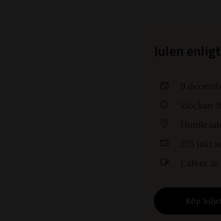
Julen enlig
9 decemb
klockan 1
Humlesal
275 inkl s
Caféet är
Köp bilje