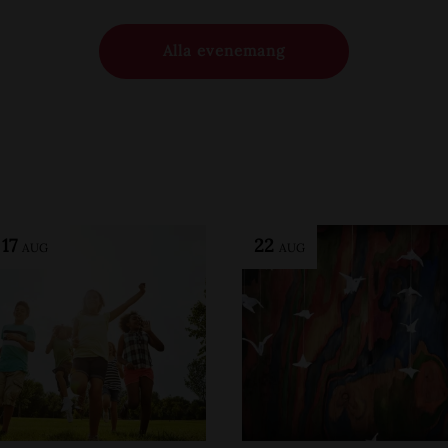
Alla evenemang
-
17
22
AUG
AUG