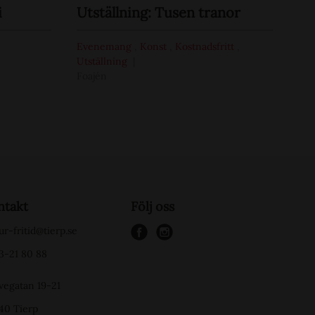
i
Utställning: Tusen tranor
Evenemang
,
Konst
,
Kostnadsfritt
,
Utställning
Foajén
ntakt
Följ oss
ur-fritid@tierp.se
f
i
3-21 80 88
a
n
c
s
vegatan 19-21
e
t
40 Tierp