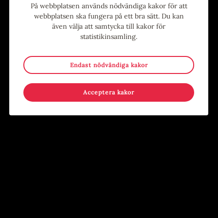
På webbplatsen används nödvändiga kakor för att
Evenemang
webbplatsen ska fungera på ett bra sätt. Du kan
även välja att samtycka till kakor för
statistikinsamling.
9
-
15
15
-
17
MAJ
AUG
JUN
AUG
Endast nödvändiga kakor
Acceptera kakor
Stina Wollter
Sommar i Järnbruksparken
Evenemang
,
Konst
,
Utställning
Evenemang
,
För barn
,
För
Konsthallen
ungdomar
,
Händer på annan plats
,
Kostnadsfritt
,
Lov
Järnbruksparken, Tierp
22
22
-
19
AUG
AUG
SEP