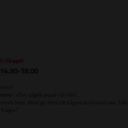
5-18 april
l 14.30-18.00
våren!
omma eller något annat vår-likt!
tverk hem, eller ge bort till någon du tycker om. Vill
 foajén!