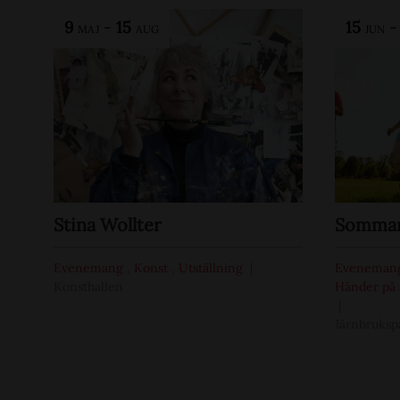
9
-
15
15
MAJ
AUG
JUN
Stina Wollter
Sommar 
Evenemang
,
Konst
,
Utställning
Eveneman
Konsthallen
Händer på 
Järnbruksp