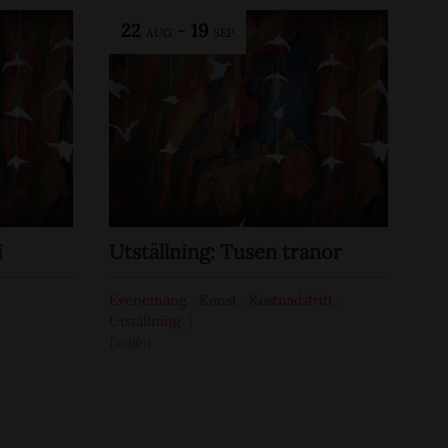
22
-
19
AUG
SEP
i
Utställning: Tusen tranor
Evenemang
,
Konst
,
Kostnadsfritt
,
Utställning
Foajén