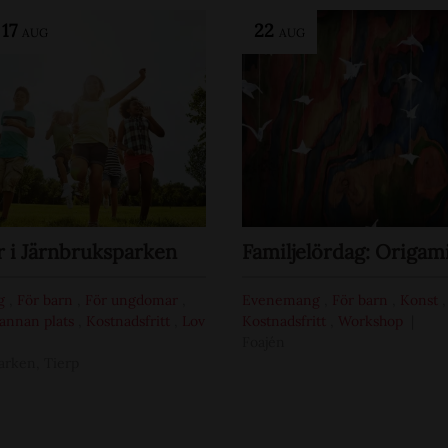
-
17
22
AUG
AUG
i Järnbruksparken
Familjelördag: Origam
g
,
För barn
,
För ungdomar
,
Evenemang
,
För barn
,
Konst
,
annan plats
,
Kostnadsfritt
,
Lov
Kostnadsfritt
,
Workshop
Foajén
arken, Tierp