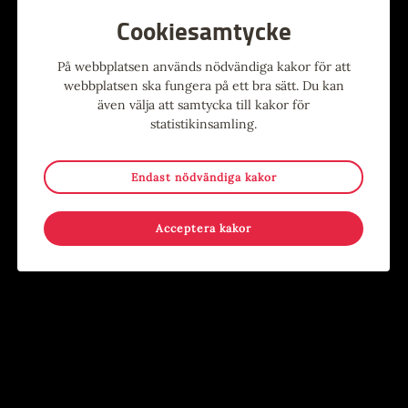
Cookiesamtycke
Alla evenemang
På webbplatsen används nödvändiga kakor för att
webbplatsen ska fungera på ett bra sätt. Du kan
även välja att samtycka till kakor för
statistikinsamling.
Evenemang
Endast nödvändiga kakor
9
-
15
15
-
17
MAJ
AUG
JUN
AUG
Acceptera kakor
Stina Wollter
Sommar i Järnbruksparken
Evenemang
,
Konst
,
Utställning
Evenemang
,
För barn
,
För
Konsthallen
ungdomar
,
Händer på annan plats
,
Kostnadsfritt
,
Lov
Järnbruksparken, Tierp