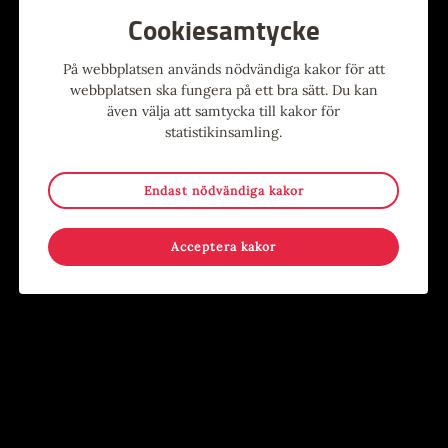
Cookiesamtycke
Alla evenemang
På webbplatsen används nödvändiga kakor för att
webbplatsen ska fungera på ett bra sätt. Du kan
även välja att samtycka till kakor för
Evenemang
statistikinsamling.
Endast nödvändiga kakor
9
-
15
15
-
17
MAJ
AUG
JUN
AUG
Acceptera kakor
Stina Wollter
Sommar i Järnbruksparken
Evenemang
,
Konst
,
Utställning
Evenemang
,
För barn
,
För
Konsthallen
ungdomar
,
Händer på annan plats
,
Kostnadsfritt
,
Lov
Järnbruksparken, Tierp