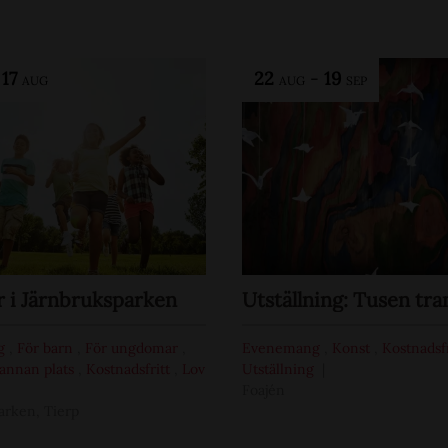
-
17
22
-
19
AUG
AUG
SEP
i Järnbruksparken
Utställning: Tusen tra
g
,
För barn
,
För ungdomar
,
Evenemang
,
Konst
,
Kostnadsf
annan plats
,
Kostnadsfritt
,
Lov
Utställning
Foajén
arken, Tierp