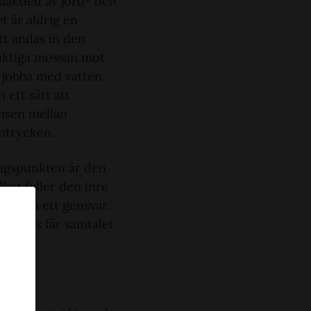
släktled av jord- och
t är aldrig en
tt andas in den
fuktiga mossan mot
 jobba med vatten,
 ett sätt att
änsen mellan
intrycken.
ångspunkten är den
et fyller den inre
tt som ett gensvar.
 så vis får samtalet