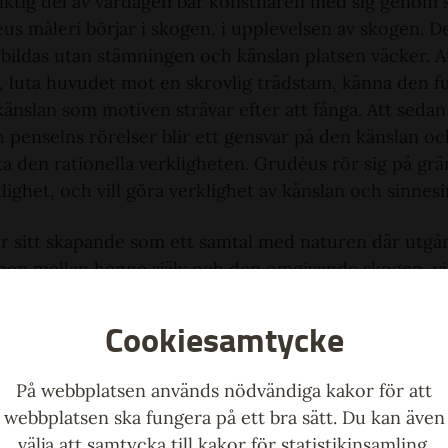
sviktig del av vardagen bär konstnären med sig genom 
s måleri börjar i skogen, i upplevelsen av skogen. De
vbildas utan stämningen och känslan platsen väcker. A
, luta huvudet mot en skrovlig trädstam, känna den 
änslan som motiven strävar efter att fånga. Att sedan
penselns rörelser blir ett gensvar på den känslan och
a den rationella verkligheten. Grudéus rör sig på gr
lighet, och vill göra verklighet av känslan och sinnes
r sitt skapande som ett samtal med naturen där utg
en mellan henne själv och den omgivande skogen, vilk
 och bilder. Genom måleriets uttryck skapas något ny
Cookiesamtycke
det hos betraktaren väcker känslor och minnen som på
På webbplatsen används nödvändiga kakor för att
webbplatsen ska fungera på ett bra sätt. Du kan även
välja att samtycka till kakor för statistikinsamling.