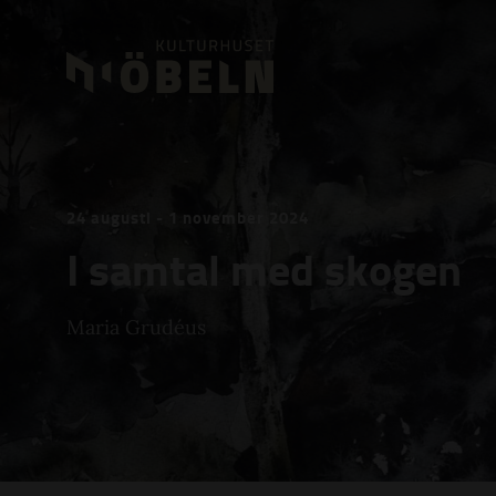
24 augusti - 1 november 2024
I samtal med skogen
Maria Grudéus