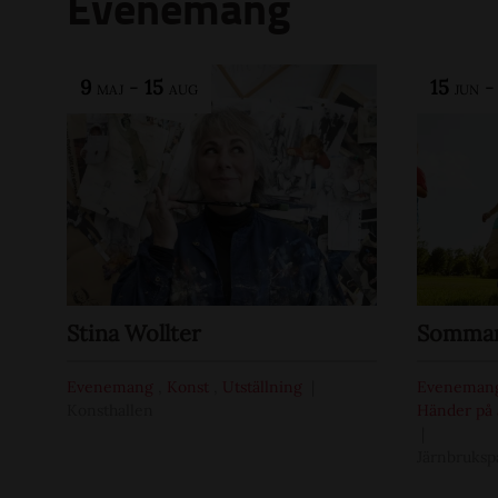
Evenemang
9
-
15
15
MAJ
AUG
JUN
Stina Wollter
Sommar 
Evenemang
,
Konst
,
Utställning
Eveneman
Konsthallen
Händer på 
Järnbruksp