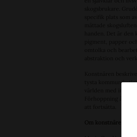
en självklar och liv
skogsbrukare. Grudéu
specifik plats som a
mättade skogsluften
handen. Det är den k
pigment, papper och 
omtolka och bearbet
abstraktion och verk
Konstnären beskrive
tysta kommunikation
världen med intryck
Förhoppning är att 
att fortsätta.
Om konstnären