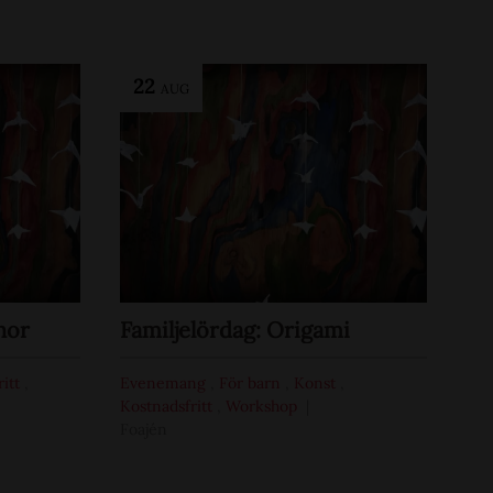
22
AUG
nor
Familjelördag: Origami
ritt
,
Evenemang
,
För barn
,
Konst
,
Kostnadsfritt
,
Workshop
Foajén