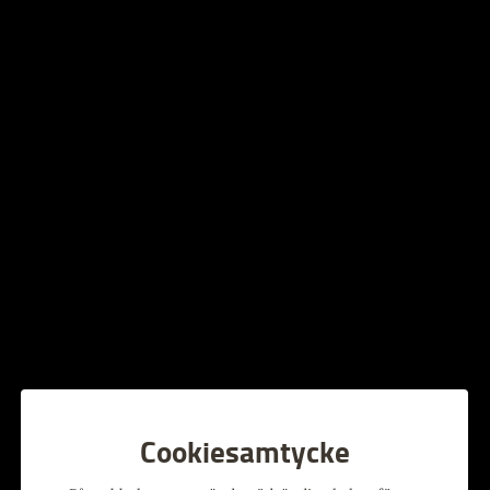
Nu kör vi lunchquiz i foajén
under tre tillfällen i vår!
Torsdagar: 7/3, 11/4,& 16/5 kl 12 i Kulturhusets
Foajé/Entré.
Frågestunden som kommer att ha olika teman varje gång.
Tid ca 30 min.
Gratis, ingen föranmälan. Kom några minuter innan start,
köp gärna fika , slå dig ner och häng med!
Ett pris till vinnaren delas ut direkt efter avslutat quiz.
Alla evenemang
Cookiesamtycke