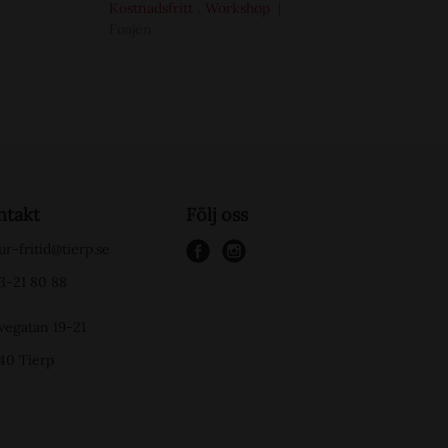
Kostnadsfritt
,
Workshop
Foajén
ntakt
Följ oss
ur-fritid@tierp.se
f
i
3-21 80 88
a
n
c
s
vegatan 19-21
e
t
40 Tierp
b
a
o
g
o
r