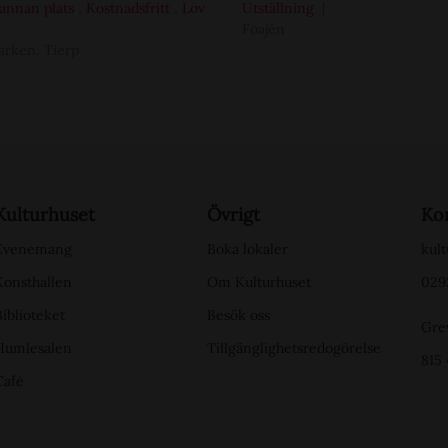
annan plats
,
Kostnadsfritt
,
Lov
Utställning
Foajén
arken, Tierp
Kulturhuset
Övrigt
Ko
Evenemang
Boka lokaler
kult
Konsthallen
Om Kulturhuset
029
Biblioteket
Besök oss
Gre
Humlesalen
Tillgänglighetsredogörelse
815 
Café