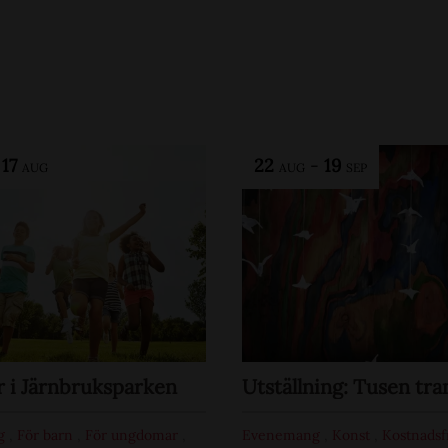
-
17
22
-
19
AUG
AUG
SEP
i Järnbruksparken
Utställning: Tusen tra
g
,
För barn
,
För ungdomar
,
Evenemang
,
Konst
,
Kostnadsf