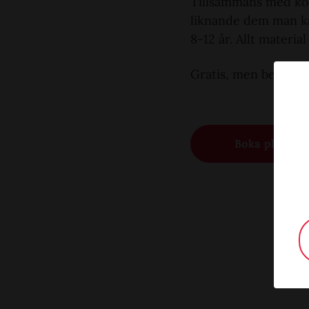
Tillsammans med kon
liknande dem man kan
8-12 år. Allt material
Gratis, men begränsa
Boka plats