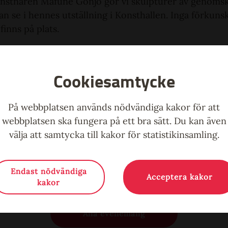
stnären Mafune Gonjo gör vi skulpturer av genomski
 se i hennes utställning i Konsthallen. Inga förkunsk
 finns på plats.
t antal platser.
Cookiesamtycke
På webbplatsen används nödvändiga kakor för att
webbplatsen ska fungera på ett bra sätt. Du kan även
välja att samtycka till kakor för statistikinsamling.
Endast nödvändiga
Acceptera kakor
kakor
Alla evenemang