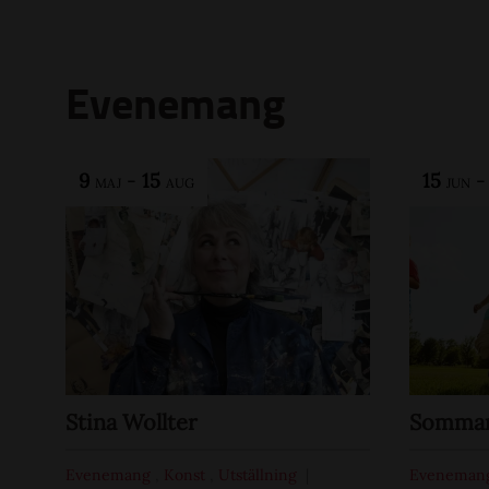
Evenemang
9
-
15
15
MAJ
AUG
JUN
Stina Wollter
Sommar 
Evenemang
,
Konst
,
Utställning
Eveneman