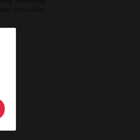
nlig kontorstejp,
aper krävs. Ålder: