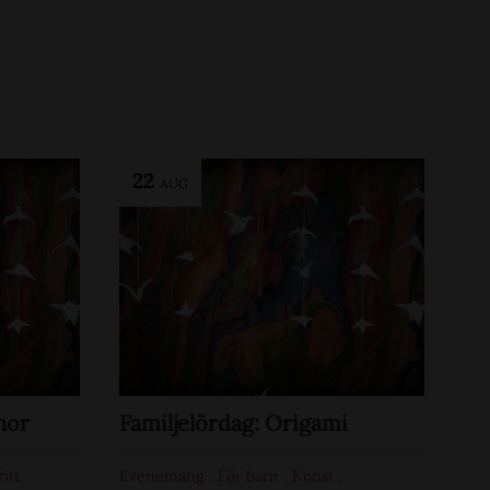
22
AUG
nor
Familjelördag: Origami
ritt
,
Evenemang
,
För barn
,
Konst
,