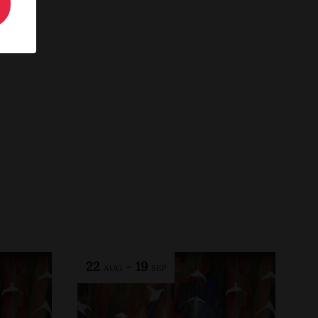
22
-
19
AUG
SEP