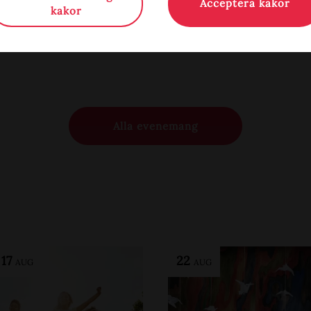
Acceptera kakor
kakor
Alla evenemang
-
17
22
AUG
AUG