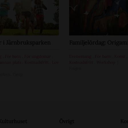
i Järnbruksparken
Familjelördag: Origam
g
,
För barn
,
För ungdomar
,
Evenemang
,
För barn
,
Konst
,
annan plats
,
Kostnadsfritt
,
Lov
Kostnadsfritt
,
Workshop
Foajén
arken, Tierp
Kulturhuset
Övrigt
Ko