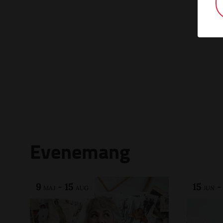
Evenemang
9
-
15
15
MAJ
AUG
JUN