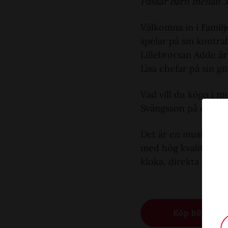
Passar barn mellan 3
Välkomna in i Familj
spelar på sin kontra
Lillebrorsan Adde är
Lisa chefar på sin gi
Vad vill du köpa i m
Svängsson på ett mus
Det är en musikföre
med hög kvalitet som 
kloka, direkta och l
Köp biljett