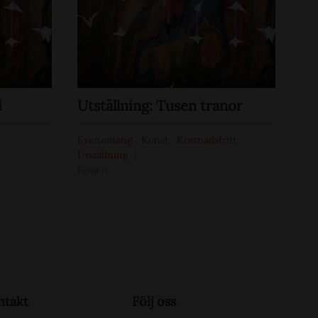
i
Utställning: Tusen tranor
Evenemang
,
Konst
,
Kostnadsfritt
,
Utställning
Foajén
ntakt
Följ oss