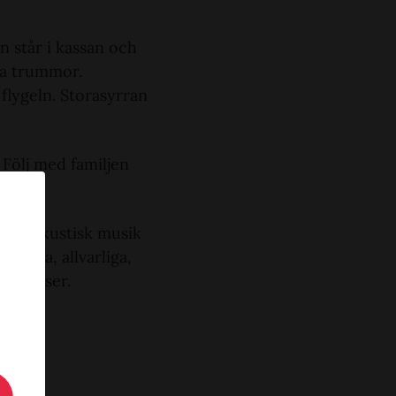
n står i kassan och
ina trummor.
flygeln. Storasyrran
 Följ med familjen
en, akustisk musik
stiska, allvarliga,
 rörelser.