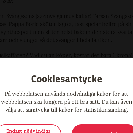
-8 år.
en Svängssons jazzmysiga musikaffär! Farsan Svängsso
bas. Pappa Börje sköter lagret, fast spelar hellre på s
 synthexpert men sitter helst bakom den stora svarta 
tarr och sjunger så det svänger i hela butiken.
usikaffären? Vad du än köper, kostar det bara 1 krona!
ikaliskt äventyr.
Cookiesamtycke
ställning med helt egenkomponerad musik av ensembl
gör sitt avstamp i jazzen. Texterna är lekfulla, humori
På webbplatsen används nödvändiga kakor för att
ättillgänglig. Barnen får också delta med både sång och
webbplatsen ska fungera på ett bra sätt. Du kan även
välja att samtycka till kakor för statistikinsamling.
Endast nödvändiga