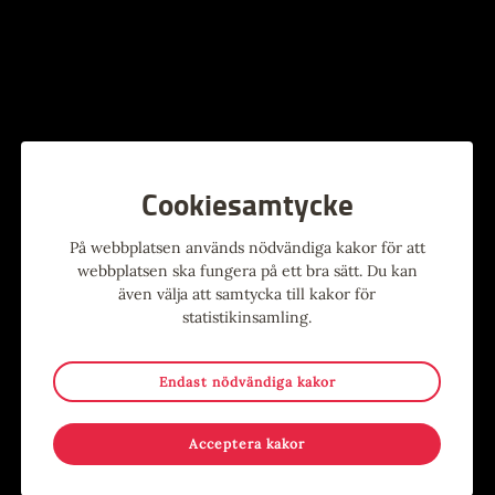
Arrangeras av
Cookiesamtycke
På webbplatsen används nödvändiga kakor för att
webbplatsen ska fungera på ett bra sätt. Du kan
även välja att samtycka till kakor för
statistikinsamling.
Endast nödvändiga kakor
Alla evenemang
Acceptera kakor