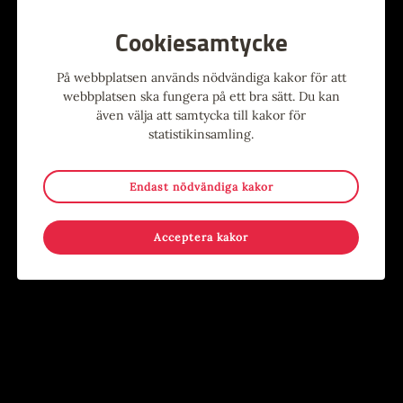
Cookiesamtycke
På webbplatsen används nödvändiga kakor för att
Alla evenemang
webbplatsen ska fungera på ett bra sätt. Du kan
även välja att samtycka till kakor för
statistikinsamling.
Evenemang
Endast nödvändiga kakor
9
-
15
15
-
17
MAJ
AUG
JUN
AUG
Acceptera kakor
Stina Wollter
Sommar i Järnbruksparken
Evenemang
,
Konst
,
Utställning
Evenemang
,
För barn
,
För
Konsthallen
ungdomar
,
Händer på annan plats
,
Kostnadsfritt
,
Lov