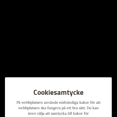
Milagros började sjunga tango redan som barn, inspirerad
av sina gammelmorföräldrar, och har på kort tid etablerat
sig som en stark röst i den nya generationens tango.
Tidningen La Nación beskriver henne som:
“En oklanderlig
röst, med djup och mognad.”
Hon fick sitt stora genombrott i La Voz Argentina, där
hon nådde finalen 2025 och gjorde tangon självklar för en
bred publik.
Nu kommer hon till Europa på sin första turné – med stopp
i Spanien, Frankrike och Sverige.
Vid pianot: Facundo Martinez
Presenteras i samarbete med Klaus Pontvik Art &
Cookiesamtycke
Communication
På webbplatsen används nödvändiga kakor för att
webbplatsen ska fungera på ett bra sätt. Du kan
Videoklipp live
även välja att samtycka till kakor för