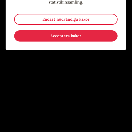
statistikinsamling.
https://youtu.be/UJ3_IIYzk2M
https://youtu.be/97CZViAE3-0?si=eHW8rNnZKvZa0iEi
Endast nödvändiga kakor
https://youtu.be/JCqSklWZuy4
https://youtu.be/MU0FsQDsQiw
Acceptera kakor
https://youtu.be/4yDohqFtGLY?si=pO1RcE-KK1msfPMu
Alla evenemang
Evenemang
9
-
15
15
-
17
MAJ
AUG
JUN
AUG