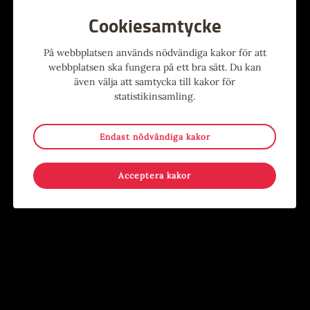
Cookiesamtycke
På webbplatsen används nödvändiga kakor för att
Alla evenemang
webbplatsen ska fungera på ett bra sätt. Du kan
även välja att samtycka till kakor för
statistikinsamling.
Evenemang
Endast nödvändiga kakor
9
-
15
15
-
17
MAJ
AUG
JUN
AUG
Acceptera kakor
Stina Wollter
Sommar i Järnbruksparken
Evenemang
,
Konst
,
Utställning
Evenemang
,
För barn
,
För
Konsthallen
ungdomar
,
Händer på annan plats
,
Kostnadsfritt
,
Lov
Järnbruksparken, Tierp