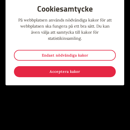
Cookiesamtycke
Alla evenemang
På webbplatsen används nödvändiga kakor för att
webbplatsen ska fungera på ett bra sätt. Du kan
även välja att samtycka till kakor för
Evenemang
statistikinsamling.
Endast nödvändiga kakor
9
-
15
15
-
17
MAJ
AUG
JUN
AUG
Acceptera kakor
Stina Wollter
Sommar i Järnbruksparken
Evenemang
,
Konst
,
Utställning
Evenemang
,
För barn
,
För
Konsthallen
ungdomar
,
Händer på annan plats
,
Kostnadsfritt
,
Lov
Järnbruksparken, Tierp