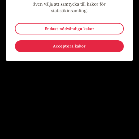
även välja att samtycka till kakor för
statistikinsamling.
Endast nödvändiga kakor
Stina Wollter
Sommar i Järnbruksparken
Acceptera kakor
Evenemang
,
Konst
,
Utställning
Evenemang
,
För barn
,
För
Konsthallen
ungdomar
,
Händer på annan plats
,
Kostnadsfritt
,
Lov
Järnbruksparken, Tierp
22
22
-
19
AUG
AUG
SEP
Familjelördag: Origami
Utställning: Tusen tranor