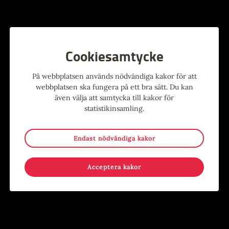
Cookiesamtycke
Återbruksdag – Zero Waste
Live i foajén: Linnéa & ses amis trio
På webbplatsen används nödvändiga kakor för att
webbplatsen ska fungera på ett bra sätt. Du kan
Evenemang
,
Kostnadsfritt
,
Övrigt
Evenemang
,
Musik
Foajén
även välja att samtycka till kakor för
statistikinsamling.
Humlesalen
Endast nödvändiga kakor
30
-
21
1
SEP
OKT
OKT
Acceptera kakor
Bokgrottan – en bokklubb för dig som gillar att läsa!
Rocktorparn och hans vänner – Live!