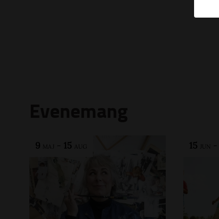
Evenemang
9
-
15
15
MAJ
AUG
JUN