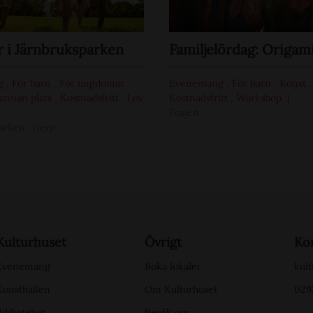
i Järnbruksparken
Familjelördag: Origam
g
,
För barn
,
För ungdomar
,
Evenemang
,
För barn
,
Konst
,
annan plats
,
Kostnadsfritt
,
Lov
Kostnadsfritt
,
Workshop
Foajén
arken, Tierp
Kulturhuset
Övrigt
Ko
Evenemang
Boka lokaler
kult
Konsthallen
Om Kulturhuset
029
Biblioteket
Besök oss