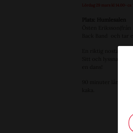
Lördag 29 mars kl 14.00- ca 
Plats: Humlesalen
Östen Eriksson(från
Back Band och tar e
En riktig nostalgi s
Sitt och lyssna elle
en dans!
90 minuter lång kons
kaka.