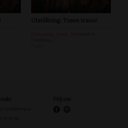
i
Utställning: Tusen tranor
Evenemang
,
Konst
,
Kostnadsfritt
,
Utställning
Foajén
ntakt
Följ oss
ur-fritid@tierp.se
f
i
3-21 80 88
a
n