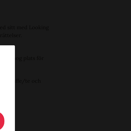
ed sitt med Looking
ättelser.
 det nog plats för
köpa kaffe/te och