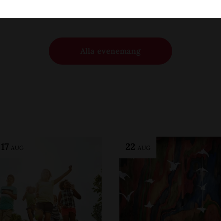
Alla evenemang
-
17
22
AUG
AUG