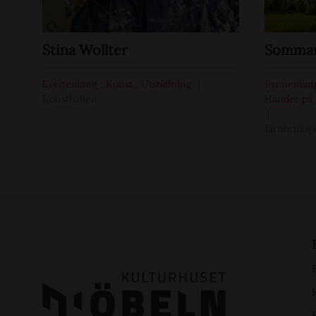
Stina Wollter
Sommar 
Evenemang
,
Konst
,
Utställning
Eveneman
Konsthallen
Händer på 
Järnbruksp