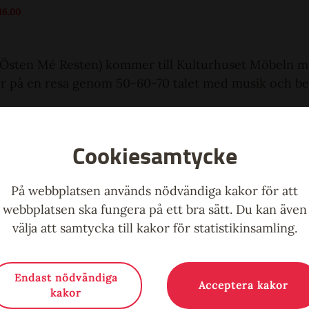
16.00
 Östen Mé Resten) kommer till Kulturhuset Möbeln m
r på en resa genom 50-60-70 talet med musik och ber
how!
r sjung med och rycker det för mycket i benen så finns
Cookiesamtycke
På webbplatsen används nödvändiga kakor för att
ert med en paus i mitten då det finns möjlighet att 
webbplatsen ska fungera på ett bra sätt. Du kan även
välja att samtycka till kakor för statistikinsamling.
Endast nödvändiga
Acceptera kakor
kakor