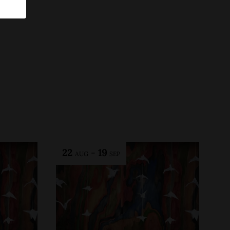
22
-
19
AUG
SEP