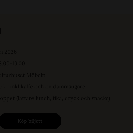
l
ri 2026
8.00-19.00
ulturhuset Möbeln
100 kr inkl kaffe och en dammsugare
 öppet (lättare lunch, fika, dryck och snacks)
Köp biljett