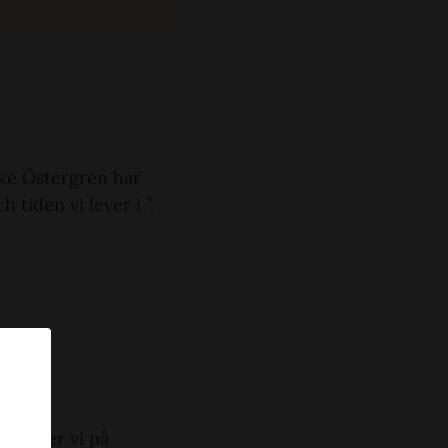
cke Östergren har
 tiden vi lever i ”.
r bjuder vi på