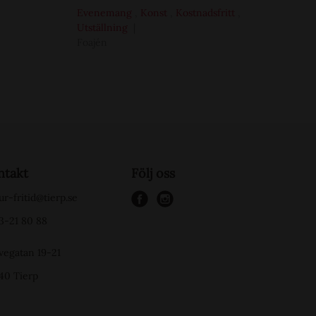
Evenemang
,
Konst
,
Kostnadsfritt
,
Utställning
Foajén
ntakt
Följ oss
ur-fritid@tierp.se
f
i
3-21 80 88
a
n
c
s
vegatan 19-21
e
t
40 Tierp
b
a
o
g