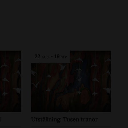
22
-
19
AUG
SEP
i
Utställning: Tusen tranor