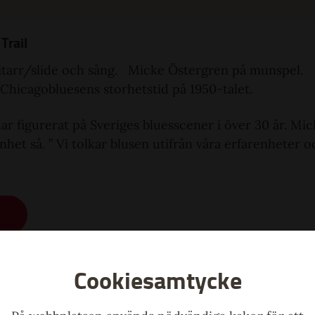
Trail
itarr/slide och sång. Micke Östergren på munspel.
 Chicagobluesens storhetstid på 1950-talet.
ar figurerat på Sveriges bluesscener i över 30 år. Mi
het så. ” Vi tolkar blusen utifrån våra erfarenheter och
Cookiesamtycke
n musik i Kulturhuset Möbeln
n och titta in hos oss i Kulturhuset Möbelns foajé. Hä