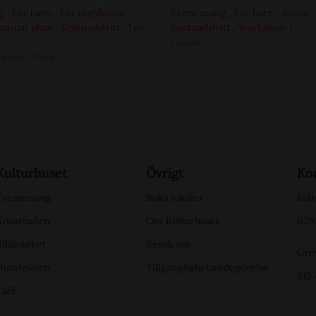
g
,
För barn
,
För ungdomar
,
Evenemang
,
För barn
,
Konst
,
annan plats
,
Kostnadsfritt
,
Lov
Kostnadsfritt
,
Workshop
Foajén
arken, Tierp
Kulturhuset
Övrigt
Ko
Evenemang
Boka lokaler
kult
Konsthallen
Om Kulturhuset
029
Biblioteket
Besök oss
Gre
Humlesalen
Tillgänglighetsredogörelse
815 
Café