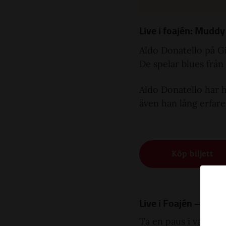
Live i foajén: Muddy 
Aldo Donatello på G
De spelar blues från
Aldo Donatello har h
även han lång erfaren
Köp biljett
Live i Foajén – skö
Ta en paus i vardage