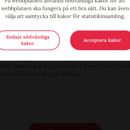
På webbplatsen används nödvändiga kakor för att
musikstilar, alltid med hög kvalitet. Här är det enkelt
webbplatsen ska fungera på ett bra sätt. Du kan även
dig ner och njut av musiken.
välja att samtycka till kakor för statistikinsamling.
gare ingår i entrén.
tt fika?
Endast nödvändiga
Acceptera kakor
är öppet fram till konsertens start.
kakor
tund för dig, musiken och koppen i handen.
ljö, bara ett par steg från tåget i Tierp. Perfekt för 
yssna på bra musik i gott sällskap.