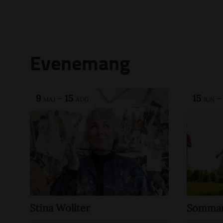
Evenemang
9
-
15
15
MAJ
AUG
JUN
Stina Wollter
Sommar 