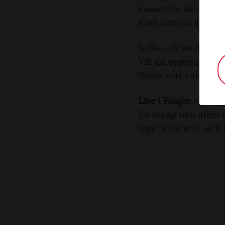
konserter med olika 
Kom som du är, sätt 
Kaffe och en dammsu
Vill du uppgradera di
Besök vårt café som 
Live i Foajén – en s
En mysig och intim mi
tåget en stund och l