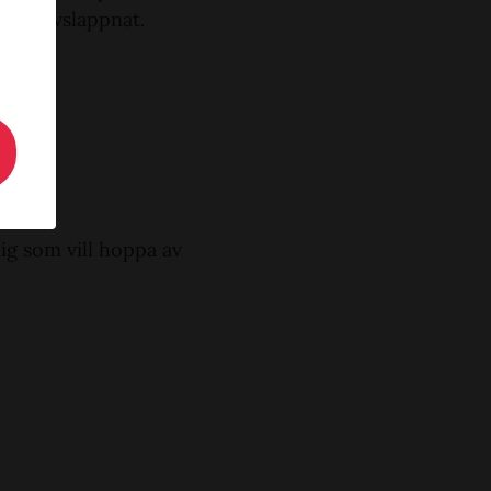
 och avslappnat.
dig som vill hoppa av