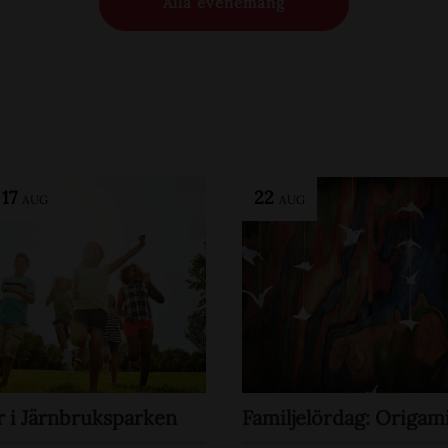
Alla evenemang
-
17
22
AUG
AUG
i Järnbruksparken
Familjelördag: Origam