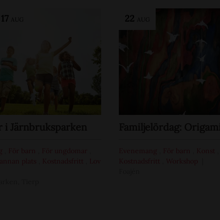
-
17
22
AUG
AUG
i Järnbruksparken
Familjelördag: Origam
g
,
För barn
,
För ungdomar
,
Evenemang
,
För barn
,
Konst
,
annan plats
,
Kostnadsfritt
,
Lov
Kostnadsfritt
,
Workshop
Foajén
arken, Tierp