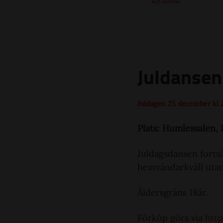
Juldansen
Juldagen 25 december kl 
Plats: Humlessalen,
Juldagsdansen fortsät
hemvändarkväll utan
Åldersgräns 18år.
Förköp görs via
http