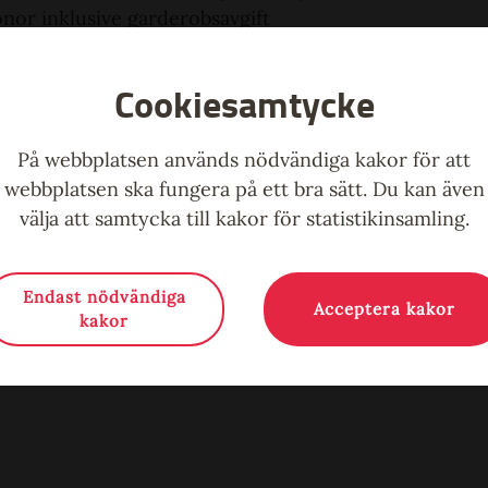
onor inklusive garderobsavgift
ckey Klubb
Cookiesamtycke
ockey.com
På webbplatsen används nödvändiga kakor för att
webbplatsen ska fungera på ett bra sätt. Du kan även
välja att samtycka till kakor för statistikinsamling.
Endast nödvändiga
Acceptera kakor
Alla evenemang
kakor