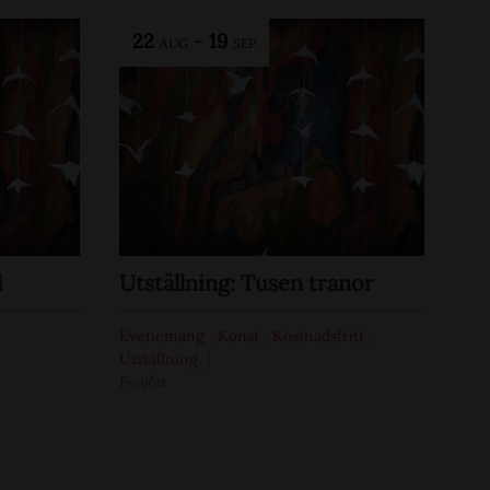
22
-
19
AUG
SEP
i
Utställning: Tusen tranor
Evenemang
,
Konst
,
Kostnadsfritt
,
Utställning
Foajén