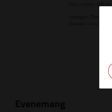
Pris i entrén 300 kr
Arrangör: Tierp Ho
Kontakt
www.tierph
Evenemang