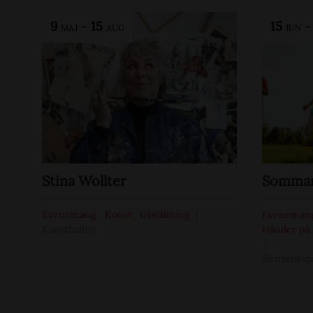
9
-
15
15
MAJ
AUG
JUN
Stina Wollter
Sommar 
Evenemang
,
Konst
,
Utställning
Eveneman
Konsthallen
Händer på 
Järnbruksp