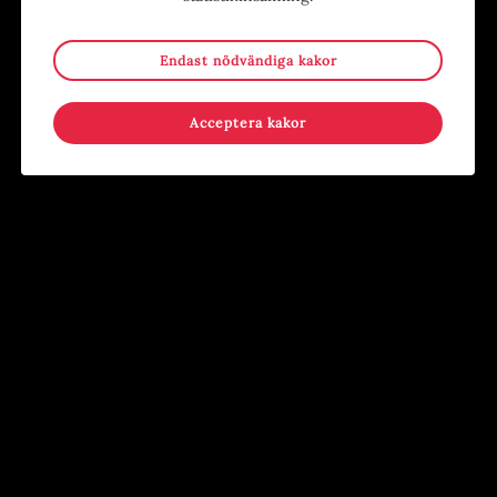
åldrar!
Facebook:
www.facebook.com/BlandDrakarOchDragqueens
Endast nödvändiga kakor
Instagram:
www.instagram.com/blanddrakarochdragqueens
Acceptera kakor
Alla evenemang
Evenemang
9
-
15
15
-
17
MAJ
AUG
JUN
AUG