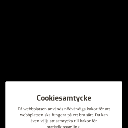
https://bibliotek.tierp.se/aktiviteter#/
· Enbart för barn med medföljande vuxen, ej för enbart
vuxna utan medföljande barn.
Askungen är en interaktiv och färgsprakande
sagoföreställning, framförd av det prisbelönta
teatersällskapet Bland Drakar och Dragqueens. Den baseras
på deras populära bok “Bland Drakar och Dragqueens:
Sagobok” utgiven av förlaget Natur & Kultur.
Föreställningen bjuder på en unik kombination av
högläsning, sång, dans, samtal och interaktiva övningar,
vilket väcker läslust, glädje och inkludering.
Här finns både färgsprakande lekfullhet och ett viktigt
budskap om att vara snäll och våga vara sig själv – att alla får
Cookiesamtycke
vara och utrycka sig på sitt eget sätt!
Efteråt finns möjlighet att köpa ”Bland Drakar och
På webbplatsen används nödvändiga kakor för att
Dragqueens sagobok” och att få den signerad.
webbplatsen ska fungera på ett bra sätt. Du kan
även välja att samtycka till kakor för
Välkommen till en glittrande sagoupplevelse för barn i alla
statistikinsamling.