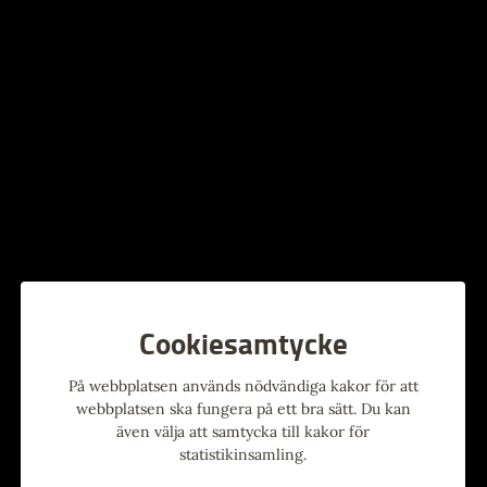
biblioteket och dekorera ett kakfat med hjälp av
tuschpennor för porslin. Barn 7-12 år.
Ingen föranmälan.
Alla evenemang
Evenemang
Cookiesamtycke
9
-
15
15
-
17
MAJ
AUG
JUN
AUG
På webbplatsen används nödvändiga kakor för att
webbplatsen ska fungera på ett bra sätt. Du kan
även välja att samtycka till kakor för
statistikinsamling.