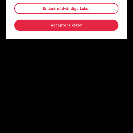
Stina Wollter
Sommar i Järnbruksparken
Endast nödvändiga kakor
Evenemang
,
Konst
,
Utställning
Evenemang
,
För barn
,
För
Konsthallen
ungdomar
,
Händer på annan plats
,
Acceptera kakor
Kostnadsfritt
,
Lov
Järnbruksparken, Tierp
22
22
-
19
AUG
AUG
SEP
Familjelördag: Origami
Utställning: Tusen tranor
Evenemang
,
För barn
,
Konst
,
Evenemang
,
Konst
,
Kostnadsfritt
,
Kostnadsfritt
,
Workshop
Utställning
Foajén
Foajén