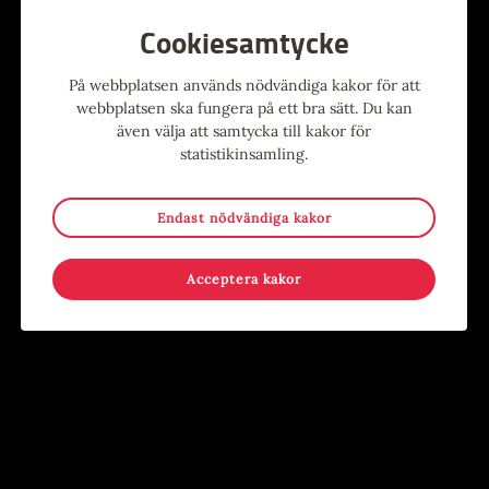
Cookiesamtycke
På webbplatsen används nödvändiga kakor för att
Alla evenemang
webbplatsen ska fungera på ett bra sätt. Du kan
även välja att samtycka till kakor för
statistikinsamling.
Evenemang
Endast nödvändiga kakor
9
-
15
15
-
17
MAJ
AUG
JUN
AUG
Acceptera kakor
Stina Wollter
Sommar i Järnbruksparken
Evenemang
,
Konst
,
Utställning
Evenemang
,
För barn
,
För
Konsthallen
ungdomar
,
Händer på annan plats
,
Kostnadsfritt
,
Lov