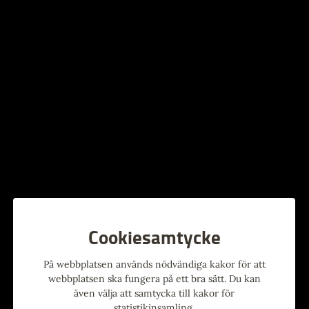
Evenemang
Lyssna
Sverigefinsk kultur
Inga kommande event
Cookiesamtycke
På webbplatsen används nödvändiga kakor för att
webbplatsen ska fungera på ett bra sätt. Du kan
även välja att samtycka till kakor för
statistikinsamling.