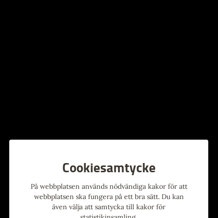
Ledsagare går gratis.
Handikapp WC finns.
En alkoholfri tillställning öppen för alla åldrar.
Cookiesamtycke
På webbplatsen används nödvändiga kakor för att
webbplatsen ska fungera på ett bra sätt. Du kan
även välja att samtycka till kakor för
statistikinsamling.