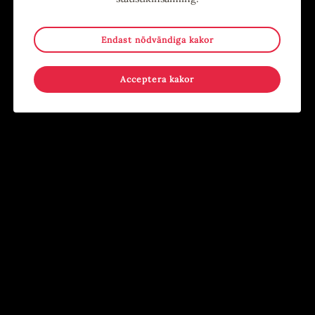
Endast nödvändiga kakor
Acceptera kakor
Köp biljett
Alla evenemang
Evenemang
9
-
15
15
-
17
MAJ
AUG
JUN
AUG