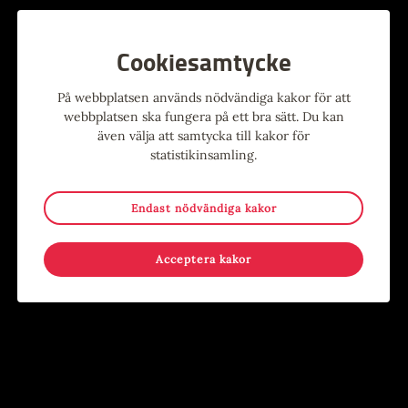
Cookiesamtycke
På webbplatsen används nödvändiga kakor för att
webbplatsen ska fungera på ett bra sätt. Du kan
Alla evenemang
även välja att samtycka till kakor för
statistikinsamling.
Evenemang
Endast nödvändiga kakor
9
-
15
15
-
17
MAJ
AUG
JUN
AUG
Acceptera kakor
Stina Wollter
Sommar i Järnbruksparken