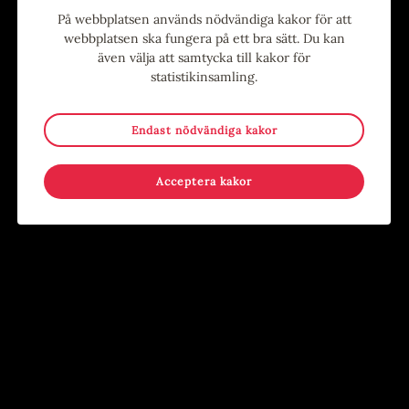
På webbplatsen används nödvändiga kakor för att
Evenemang
webbplatsen ska fungera på ett bra sätt. Du kan
även välja att samtycka till kakor för
statistikinsamling.
9
-
15
15
-
17
MAJ
AUG
JUN
AUG
Endast nödvändiga kakor
Acceptera kakor
Stina Wollter
Sommar i Järnbruksparken
Evenemang
,
Konst
,
Utställning
Evenemang
,
För barn
,
För
Konsthallen
ungdomar
,
Händer på annan plats
,
Kostnadsfritt
,
Lov
Järnbruksparken, Tierp
22
22
-
19
AUG
AUG
SEP