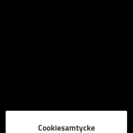
Kråkkalaset
Lördag 10 maj kl 11.30-12.00
Plats: Humlesalen
Gratis entré. Ingen föranmälan krävs.
Kom och fira Kråkans födelsedag tillsammans med
biblioteket och kulturskolan! Se på dockmusikalen
Kråkkalaset och möt Kråkan och hans vänner.
Föreställningen tar ca 30 minuter
Alla evenemang
Cookiesamtycke