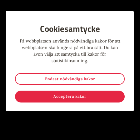
gå tipspromenad, varje deltagare får en Bamsetidning,
göra ett eget plakat,
lyssna till högläsning, klockan 13.00
Cookiesamtycke
På webbplatsen används nödvändiga kakor för att
webbplatsen ska fungera på ett bra sätt. Du kan
även välja att samtycka till kakor för
Alla evenemang
statistikinsamling.
Endast nödvändiga kakor
Evenemang
Acceptera kakor
9
-
15
15
-
17
MAJ
AUG
JUN
AUG